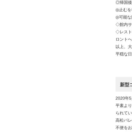
◎帰国後
◎止むを
◎可能な
◇館内サ
◇レスト
ロントへ
以上、
平穏な日
新型
2020年
平素より
られてい
高松パレ
不便をお