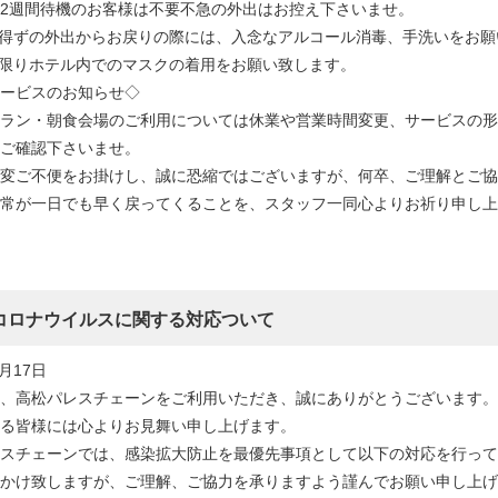
2週間待機のお客様は不要不急の外出はお控え下さいませ。
得ずの外出からお戻りの際には、入念なアルコール消毒、手洗いをお願
限りホテル内でのマスクの着用をお願い致します。
ービスのお知らせ◇
ラン・朝食会場のご利用については休業や営業時間変更、サービスの形
ご確認下さいませ。
大変ご不便をお掛けし、誠に恐縮ではございますが、何卒、ご理解とご協
常が一日でも早く戻ってくることを、スタッフ一同心よりお祈り申し上
コロナウイルスに関する対応ついて
5月17日
、高松パレスチェーンをご利用いただき、誠にありがとうございます。
る皆様には心よりお見舞い申し上げます。
スチェーンでは、感染拡大防止を最優先事項として以下の対応を行って
かけ致しますが、ご理解、ご協力を承りますよう謹んでお願い申し上げ