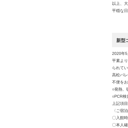
以上、
平穏な日
新型
2020年
平素より
られてい
高松パレ
不便をお
○発熱、
○PCR
上記項目
〈ご宿泊
〇入館時
〇本人確