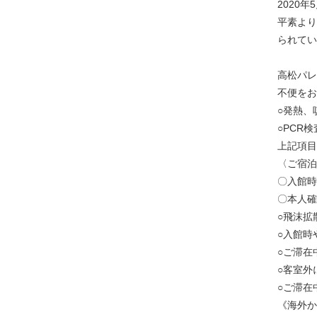
2020年
平素より
られてい
高松パレ
不便をお
○発熱、
○PCR
上記項目
〈ご宿泊
〇入館時
〇本人確
○飛沫拡
○入館時
○ご滞在
○客室外
○ご滞在
《海外か