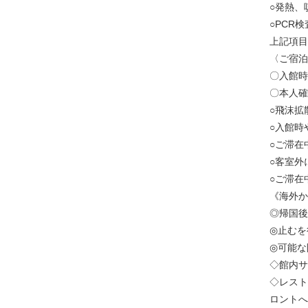
○発熱、
○PCR
上記項目
〈ご宿泊
〇入館時
〇本人確
○飛沫拡
○入館時
○ご滞在
○客室外
○ご滞在
《海外か
◎帰国後
◎止むを
◎可能な
◇館内サ
◇レスト
ロントへ