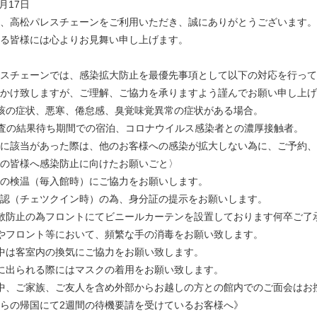
5月17日
、高松パレスチェーンをご利用いただき、誠にありがとうございます。
る皆様には心よりお見舞い申し上げます。
スチェーンでは、感染拡大防止を最優先事項として以下の対応を行って
かけ致しますが、ご理解、ご協力を承りますよう謹んでお願い申し上げ
咳の症状、悪寒、倦怠感、臭覚味覚異常の症状がある場合。
検査の結果待ち期間での宿泊、コロナウイルス感染者との濃厚接触者。
に該当があった際は、他のお客様への感染が拡大しない為に、ご予約、
の皆様へ感染防止に向けたお願いごと〉
の検温（毎入館時）にご協力をお願いします。
認（チェツクイン時）の為、身分証の提示をお願いします。
散防止の為フロントにてビニールカーテンを設置しております何卒ご了
やフロント等において、頻繁な手の消毒をお願い致します。
中は客室内の換気にご協力をお願い致します。
に出られる際にはマスクの着用をお願い致します。
中、ご家族、ご友人を含め外部からお越しの方との館内でのご面会はお
らの帰国にて2週間の待機要請を受けているお客様へ》