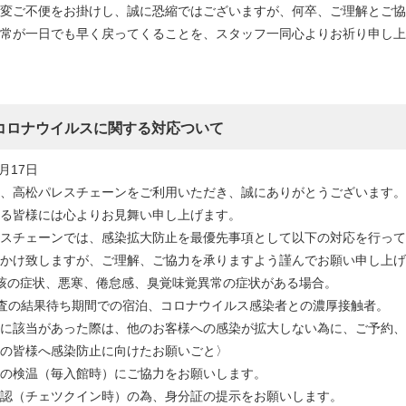
大変ご不便をお掛けし、誠に恐縮ではございますが、何卒、ご理解とご協
常が一日でも早く戻ってくることを、スタッフ一同心よりお祈り申し上
コロナウイルスに関する対応ついて
5月17日
、高松パレスチェーンをご利用いただき、誠にありがとうございます。
る皆様には心よりお見舞い申し上げます。
スチェーンでは、感染拡大防止を最優先事項として以下の対応を行って
かけ致しますが、ご理解、ご協力を承りますよう謹んでお願い申し上げ
咳の症状、悪寒、倦怠感、臭覚味覚異常の症状がある場合。
検査の結果待ち期間での宿泊、コロナウイルス感染者との濃厚接触者。
に該当があった際は、他のお客様への感染が拡大しない為に、ご予約、
の皆様へ感染防止に向けたお願いごと〉
の検温（毎入館時）にご協力をお願いします。
認（チェツクイン時）の為、身分証の提示をお願いします。