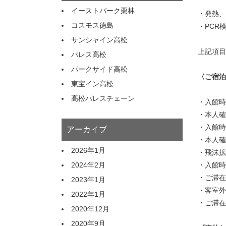
イーストパーク栗林
・発熱、
コスモス徳島
・PCR
サンシャイン高松
上記項目
パレス高松
パークサイド高松
〈ご宿泊
東宝イン高松
高松パレスチェーン
・入館時
・本人確
・入館時
アーカイブ
・本人確
2026年1月
・飛沫拡
・入館時
2024年2月
・ご滞在
2023年1月
・客室外
2022年1月
・ご滞在
2020年12月
2020年9月