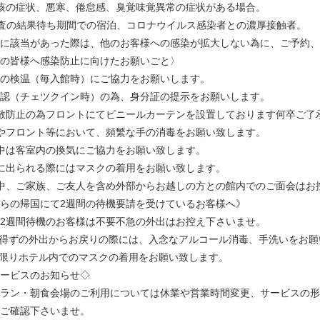
咳の症状、悪寒、倦怠感、臭覚味覚異常の症状がある場合。
検査の結果待ち期間での宿泊、コロナウイルス感染者との濃厚接触者。
に該当があった際は、他のお客様への感染が拡大しない為に、ご予約、
の皆様へ感染防止に向けたお願いごと〉
の検温（毎入館時）にご協力をお願いします。
認（チェツクイン時）の為、身分証の提示をお願いします。
散防止の為フロントにてビニールカーテンを設置しております何卒ご了
やフロント等において、頻繁な手の消毒をお願い致します。
中は客室内の換気にご協力をお願い致します。
に出られる際にはマスクの着用をお願い致します。
中、ご家族、ご友人を含め外部からお越しの方との館内でのご面会はお
らの帰国にて2週間の待機要請を受けているお客様へ》
2週間待機のお客様は不要不急の外出はお控え下さいませ。
得ずの外出からお戻りの際には、入念なアルコール消毒、手洗いをお願
限りホテル内でのマスクの着用をお願い致します。
ービスのお知らせ◇
ラン・朝食会場のご利用については休業や営業時間変更、サービスの形
ご確認下さいませ。