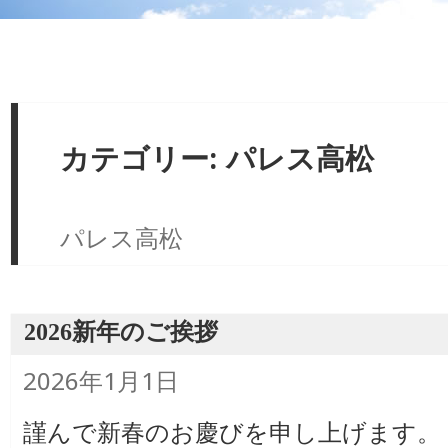
カテゴリー: パレス高松
パレス高松
2026新年のご挨拶
投
2026年1月1日
稿
日:
謹んで新春のお慶びを申し上げます。