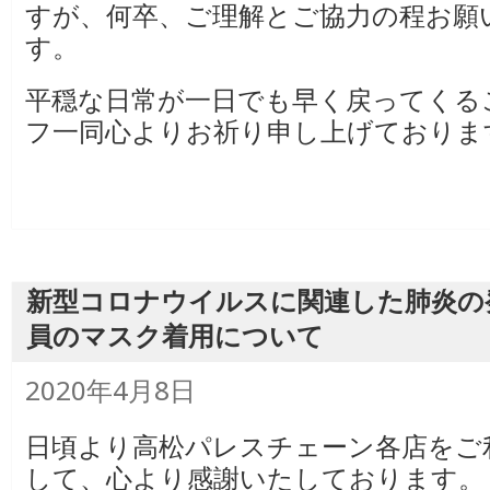
すが、何卒、ご理解とご協力の程お願
す。
平穏な日常が一日でも早く戻ってくる
フ一同心よりお祈り申し上げておりま
新型コロナウイルスに関連した肺炎の
員のマスク着用について
投
2020年4月8日
稿
日:
日頃より高松パレスチェーン各店をご
して、心より感謝いたしております。