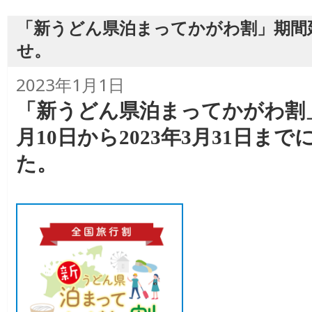
「新うどん県泊まってかがわ割」期間
せ。
投
2023年1月1日
稿
「新うどん県泊まってかがわ割」が
日:
月10日から2023年3月31日ま
た。