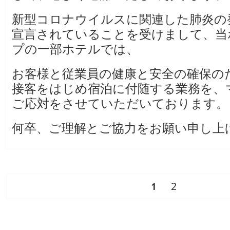
新型コロナウイルスに関連した肺炎の
宣言されていることを受けまして、当
プの一部ホテルでは、
お客様と従業員の健康と安全の確保の
接客をはじめ宿泊に付随する業務を、
ご応対をさせていただいております。
何卒、ご理解とご協力をお願い申し上
ペ
2
ペ
1
投
稿
ー
ー
ナ
ジ