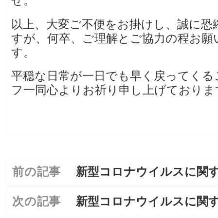
せ。
以上、大変ご不便をお掛けし、誠に恐
すが、何卒、ご理解とご協力の程お願
す。
平穏な日常が一日でも早く戻ってくる
フ一同心よりお祈り申し上げておりま
前の記事
新型コロナウイルスに関
前
投
の
稿
投
ナ
次の記事
新型コロナウイルスに関
次
稿:
ビ
の