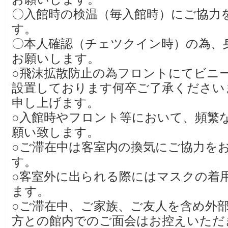
〇入館時の検温（毎入館時）にご協力
す。
〇本人確認（チェツクイン時）の為、
お願いします。
○飛沫拡散防止の為フロントにてビニ
設置しております何卒ご了承ください
申し上げます。
○入館時やフロント等において、頻繁
願い致します。
○ご滞在中は客室内の換気にご協力を
す。
○客室外に出られる際にはマスクの着
ます。
○ご滞在中、ご家族、ご友人を含め外
方との館内でのご面会はお控えいただ