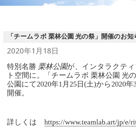
「チームラボ 栗林公園 光の祭」開催のお知
投
2020年1月18日
稿
日:
特別名勝
栗林公園
が、インタラクティ
ト空間に。「チームラボ 栗林公園 光
公園にて2020年1月25日(土)から2020年
開催。
詳しくは
https://www.teamlab.art/jp/e/r