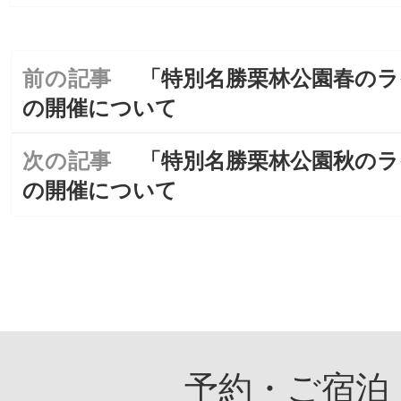
前の記事
「特別名勝栗林公園春の
前
投
の
稿
の開催について
投
ナ
稿:
ビ
次の記事
「特別名勝栗林公園秋の
次
ゲ
の
の開催について
ー
投
シ
稿:
ョ
ン
予約・ご宿泊