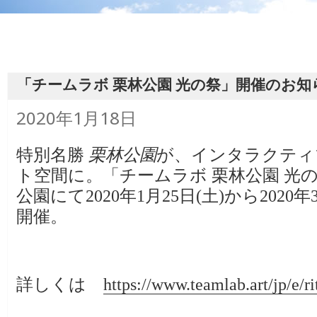
「チームラボ 栗林公園 光の祭」開催のお知
投
2020年1月18日
稿
日:
特別名勝
栗林公園
が、インタラクティ
ト空間に。「チームラボ 栗林公園 光
公園にて2020年1月25日(土)から2020年
開催。
詳しくは
https://www.teamlab.art/jp/e/r