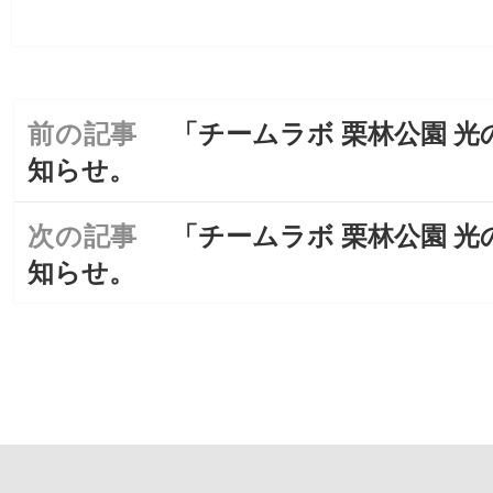
前の記事
「チームラボ 栗林公園 
前
投
の
稿
知らせ。
投
ナ
稿:
ビ
次の記事
「チームラボ 栗林公園 
次
ゲ
の
知らせ。
ー
投
シ
稿:
ョ
ン